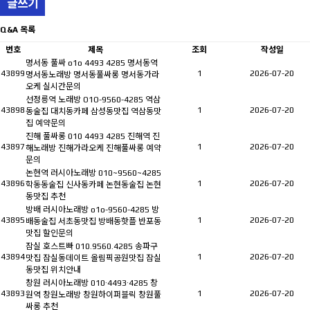
글쓰기
Q&A 목록
번호
제목
조회
작성일
명서동 풀싸 o1o 4493 4285 명서동역
43899
1
2026-07-20
명서동노래방 명서동풀싸롱 명서동가라
오케 실시간문의
선정릉역 노래방 O1O-9560-4285 역삼
43898
1
2026-07-20
동술집 대치동카페 삼성동맛집 역삼동맛
집 예약문의
진해 풀싸롱 010 4493 4285 진해역 진
43897
1
2026-07-20
해노래방 진해가라오케 진해풀싸롱 예약
문의
논현역 러시아노래방 010~9560~4285
43896
1
2026-07-20
학동동술집 신사동카페 논현동술집 논현
동맛집 추천
방배 러시아노래방 o1o-9560-4285 방
43895
1
2026-07-20
배동술집 서초동맛집 방배동핫플 반포동
맛집 할인문의
잠실 호스트빠 010.9560.4285 송파구
43894
1
2026-07-20
맛집 잠실동데이트 올림픽공원맛집 잠실
동맛집 위치안내
창원 러시아노래방 010·4493·4285 창
43893
1
2026-07-20
원역 창원노래방 창원하이퍼블릭 창원풀
싸롱 추천