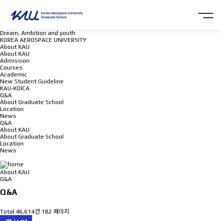
Dream, Ambition and youth
KOREA AEROSPACE UNIVERSITY
About KAU
About KAU
Admission
Courses
Academic
New Student Guideline
KAU-KOICA
Q&A
About Graduate School
Location
News
Q&A
About KAU
About Graduate School
Location
News
Q&A
About KAU
Q&A
Q&A
Total 46,614건
182 페이지