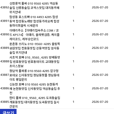
선정릉역 풀싸 010 9560 4285 역삼동
43892
1
2026-07-20
술집 선릉동술집 코엑스맛집 대치동카페
위치안내
합성동 호스트빠 010·4493·4285 합성
43891
1
2026-07-20
동역 합성동노래방 합성동가라오케 합성
동하이퍼블릭 시세문의
이태리주소【이태리접속주소.COM / 코
43890
1
2026-07-20
드 KPS74】 이태리, 올레벳검증, 케이플
레이코드, 레부승인코드
둔촌동 쓰리노 010~9560~4285 올림픽
43889
1
2026-07-20
공원맛집 천호동맛집 강동역맛집 암사동
술집 위치안내
서초역 호빠 010_9560_4285 방배동맛
43888
1
2026-07-20
집 반포동맛집 반포동데이트 교대동맛집
초이스정보
청담역 풀싸롱 010-9560-4285 압구정
43887
1
2026-07-20
로데오 신사동맛집 청담동핫플 청담동데
이트 평일문의
신논현 호빠 010 9560 4285 논현동카
43886
1
2026-07-20
페 논현동맛집 신사동맛집 역삼동술집 추
천
한티 풀싸 010_9560_4285 도곡동술집
43885
1
2026-07-20
개포동맛집 대치동맛집 도곡동맛집 실시
간문의
글쓰기