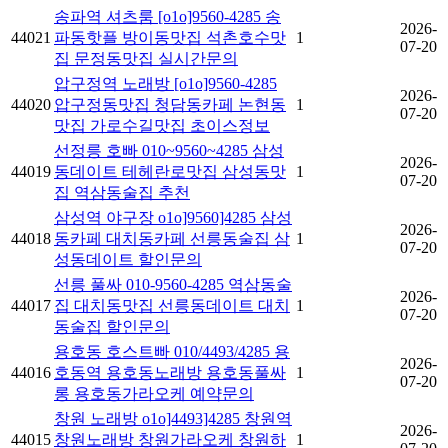
송파역 셔츠룸 [o1o]9560-4285 송
2026-
44021
파동핫플 방이동맛집 석촌호수맛
1
07-20
집 문정동맛집 실시간문의
압구정역 노래방 [o1o]9560-4285
2026-
44020
압구정동맛집 청담동카페 논현동
1
07-20
맛집 가로수길맛집 초이스정보
선정릉 호빠 010~9560~4285 삼성
2026-
44019
동데이트 테헤란로맛집 삼성동맛
1
07-20
집 역삼동술집 추천
삼성역 야구장 o1o]9560]4285 삼성
2026-
44018
동카페 대치동카페 선릉동술집 삼
1
07-20
성동데이트 할인문의
선릉 풀싸 010-9560-4285 역삼동술
2026-
44017
집 대치동맛집 선릉동데이트 대치
1
07-20
동술집 할인문의
용호동 호스트빠 010/4493/4285 용
2026-
44016
호동역 용호동노래방 용호동풀싸
1
07-20
롱 용호동가라오케 예약문의
창원 노래방 o1o]4493]4285 창원역
2026-
44015
창원노래방 창원가라오케 창원하
1