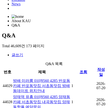
News
Q&A
About KAU
Q&A
Q&A
Total 46,609건
173 페이지
글쓰기
Q&A 목록
작성
번호
제목
조회
일
방배 미러룸 010]9560 4285 반포동
2026-
44029
카페 반포동맛집 서초동맛집 방배
1
07-20
동데이트 위치안내
양재역 유흥 010]9560 4285 양재동
2026-
44028
카페 서초동맛집 내곡동맛집 양재
1
07-20
동핫플 예약문의