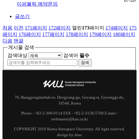
07-20
이퍼블릭 예약문의
글쓰기
처음
이전
171
페이지
172
페이지
열린
173
페이지
174
페이지
175
페이지
176
페이지
177
페이지
178
페이지
179
페이지
180
페이지
다음
맨끝
게시물 검색
검색대상
검색어
필수
검색
76, Hanggongdaehak-ro, Deogyang-gu, Goyang-si, Gyeonggi-do,
10540, Korea
Phone - +82-2-300-0114 FAX - +82-2-3158-5769 E-mail -
webmaster@kau.ca.kr
COPYRIGHT 2019 Korea Aerospace University. All right reserved.
design by dsso