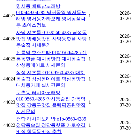
명서동 베트남노래방
010·4493·4285 명서동역 명서동노
2026-
44027
1
07-20
래방 명서동가라오케 명서동풀싸
롱 초이스정보
사당 셔츠룸 010.9560.4285 남성동
2026-
44026
맛집 방배동맛집 사당동핫플 사당
1
07-20
동술집 시세문의
선릉역 호스트빠 010/9560/4285 선
2026-
44025
릉동핫플 대치동맛집 대치동술집
1
07-20
삼성동데이트 시세문의
삼성 셔츠룸 O1O-9560-4285 대치
2026-
44024
동술집 삼성동데이트 역삼동맛집
1
07-20
대치동카페 실시간문의
둔촌동 러시아노래방
010.9560.4285 암사동술집 강동역
2026-
44023
1
07-20
맛집 강동구맛집 올림픽공원맛집
시세문의
청담 러시아노래방 o1o-9560-4285
2026-
44022
청담동술집 청담동핫플 가로수길
1
07-20
맛집 학동동맛집 추천